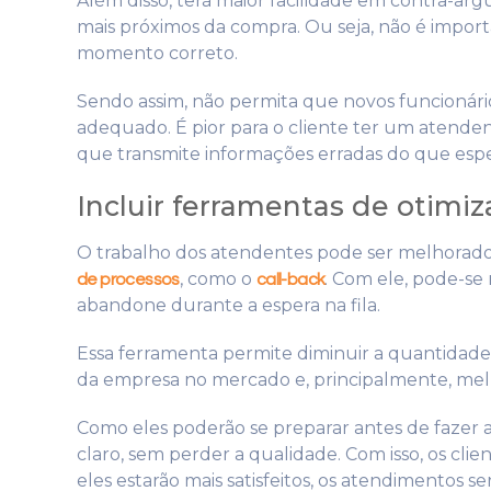
Além disso, terá maior facilidade em contra-a
mais próximos da compra. Ou seja, não é import
momento correto.
Sendo assim, não permita que novos funcionár
adequado. É pior para o cliente ter um atend
que transmite informações erradas do que esp
Incluir ferramentas de otimi
O trabalho dos atendentes pode ser melhorad
, como o
. Com ele, pode-se 
de processos
call-back
abandone durante a espera na fila.
Essa ferramenta permite diminuir a quantidad
da empresa no mercado e, principalmente, mel
Como eles poderão se preparar antes de fazer a l
claro, sem perder a qualidade. Com isso, os cli
eles estarão mais satisfeitos, os atendimentos 