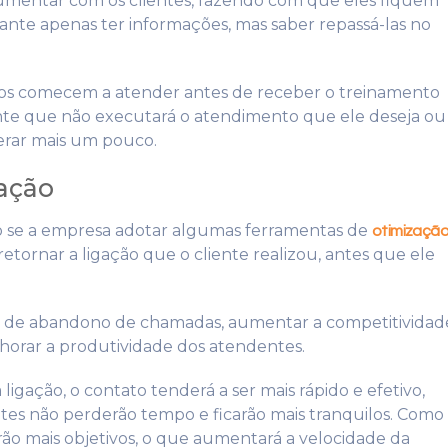
rgumentar com os clientes, fazendo com que eles fiquem
ante apenas ter informações, mas saber repassá-las no
ios comecem a atender antes de receber o treinamento
ente que não executará o atendimento que ele deseja ou
erar mais um pouco.
zação
o se a empresa adotar algumas ferramentas de
otimizaçã
retornar a ligação que o cliente realizou, antes que ele
e de abandono de chamadas, aumentar a competitividad
horar a produtividade dos atendentes.
igação, o contato tenderá a ser mais rápido e efetivo,
entes não perderão tempo e ficarão mais tranquilos. Como
serão mais objetivos, o que aumentará a velocidade da