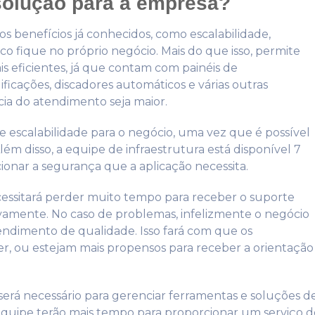
solução para a empresa?
s benefícios já conhecidos, como escalabilidade,
foco fique no próprio negócio. Mais do que isso, permite
is eficientes, já que contam com painéis de
ficações, discadores automáticos e várias outras
cia do atendimento seja maior.
e escalabilidade para o negócio, uma vez que é possível
ém disso, a equipe de infraestrutura está disponível 7
ionar a segurança que a aplicação necessita.
essitará perder muito tempo para receber o suporte
ovamente. No caso de problemas, infelizmente o negócio
endimento de qualidade. Isso fará com que os
er, ou estejam mais propensos para receber a orientação
será necessário para gerenciar ferramentas e soluções d
 equipe terão mais tempo para proporcionar um serviço d