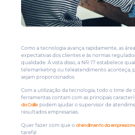
Como a tecnologia avança rapidamente, as áre
expectativas dos clientes e às normas regulad
qualidade. À vista disso, a NR-17 estabelece qu
telemarketing ou teleatendimento aconteça, 
sejam proporcionados.
Com a utilização da tecnologia, todo o time de
ferramentas contam com as principais caracterí
podem ajudar o supervisor de atendimen
da Callix
resultados empresariais.
Quer fazer com que o
atendimento da empresa me
tarefa!