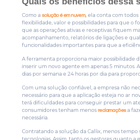
Quais os benefícios dessa 
Como a
ela conta com todos o
solução é em nuvem,
flexibilidade, valor e possibilidades para que o 
que as operações ativas e receptivas fiquem ma
acompanhamento, relatórios de ligações e quali
funcionalidades importantes para que a eficiên
A ferramenta proporciona maior possibilidade d
inserir um novo agente em apenas 5 minutos. Al
dias por semana e 24 horas por dia para proporc
Com uma solução confiável, a empresa não nec
necessário para que a aplicação esteja no ar n
terá dificuldades para conseguir prestar um at
consumidores tenham menos
a faz
reclamações
necessária.
Contratando a solução da Callix, menos tempo 
tecnologias. Assim, tanto os gestores quanto a