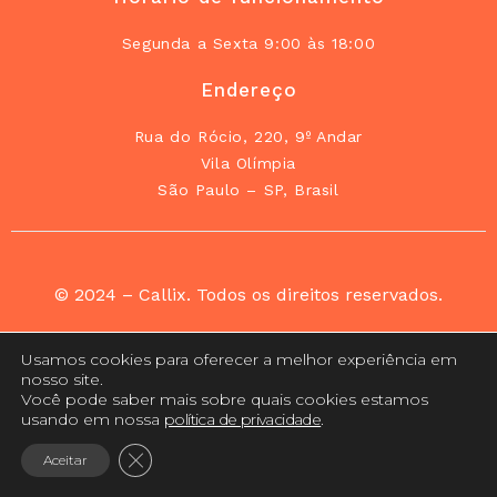
Segunda a Sexta 9:00 às 18:00
Endereço
Rua do Rócio, 220, 9º Andar
Vila Olímpia
São Paulo – SP, Brasil
© 2024 – Callix. Todos os direitos reservados.
Usamos cookies para oferecer a melhor experiência em
nosso site.
Você pode saber mais sobre quais cookies estamos
Aspectos Regulatórios
Contratos e Políticas
usando em nossa
política de privacidade
.
CLOSE GDPR COOKIE BANNER
Aceitar
NÃO ME PERTURBE CALLIX